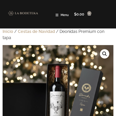
$
0.00
0
Menu
Inicio
/
Cestas de Navidad
/ Deonidas Premium con
tapa