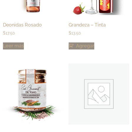
Deonidas Rosado
Grandeza – Tinta
$
17.50
$
13.50
Leer más
Agregar