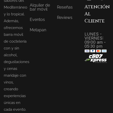
sabores del
Alquiler de
Atención
Reseñas
Mediterráneo
bar móvil
Al
y lo tropical.
Reviews
Eventos
Cliente
Además,
ofrecemos
Metapan
LUNES -
barra móvil
VIERNES:
de coctelería
09:00 am -
05:30 pm
con y sin
alcohol,
degustaciones
y cenas
maridaje con
vinos,
creando
experiencias
únicas en
cada evento.