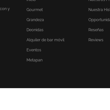
 con y
Gourmet
Nuestra His
Grandeza
Opportunid
Deonidas
Reseñas
Alquiler de bar móvil
Reviews
Eventos
Metapan