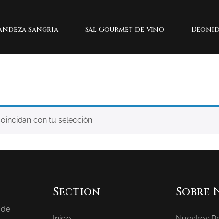
andeza Sangria
Sal Gourmet de vino
Deonid
incidan con tu selección.
Section
Sobre 
 de
Inicio
Nuestros P