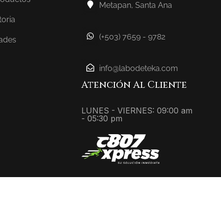
Metapan, Santa Ana
toria
(+503) 7659 - 9782
ades
info@labodeteka.com
Atención Al Cliente
LUNES - VIERNES: 09:00 am
- 05:30 pm