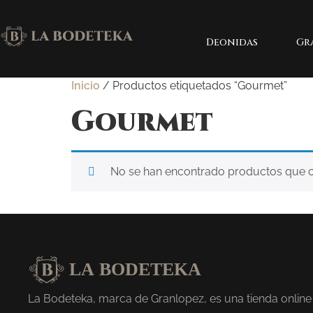
Deonidas
Gr
Inicio
/ Productos etiquetados “Gourmet”
Gourmet
No se han encontrado productos que co
La Bodeteka, marca de Granlopez, es una tienda online