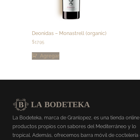
Deonidas – Monastrell (organic)
$
17.95
Agregar
La Bodeteka, marca de Granlopez, es una tienda online
productos propios con sabores del Mediterráneo y lo
tropical. Además, ofrecemos barra móvil de coctelería