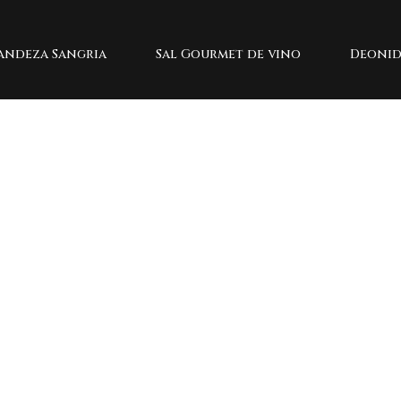
andeza Sangria
Sal Gourmet de vino
Deonid