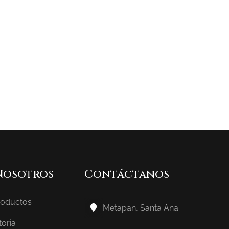
Nosotros
Contáctanos
roductos
Metapan, Santa Ana
toria