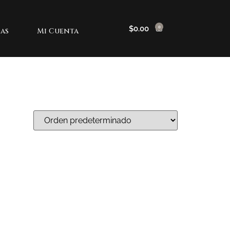
$
0.00
0
as
Mi Cuenta