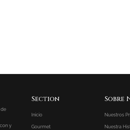
Section
Sobre 
 de
Inicio
Nuestros P
 con y
Gourmet
Nuestra His