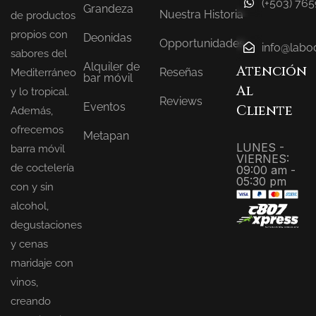
(+503) 765
Grandeza
Nuestra Historia
de productos
propios con
Deonidas
Opportunidades
info@labo
sabores del
Alquiler de
Atención
Reseñas
Mediterráneo
bar móvil
Al
y lo tropical.
Reviews
Eventos
Cliente
Además,
ofrecemos
Metapan
LUNES -
barra móvil
VIERNES:
de coctelería
09:00 am -
05:30 pm
con y sin
alcohol,
degustaciones
y cenas
maridaje con
vinos,
creando