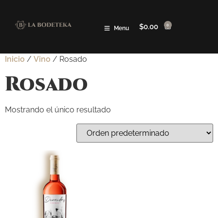
$
0.00
0
Menu
Inicio
/
Vino
/ Rosado
Rosado
Mostrando el único resultado